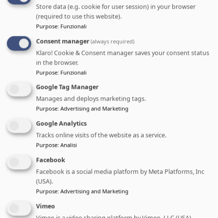
dagli utenti e menzioni dei
Store data (e.g. cookie for user session) in your browser
(required to use this website).
contenuti. Infine, raccolta di
Purpose
:
Funzionali
materiale fotografico e video a
Consent manager
(always required)
testimonianza dei momenti
Klaro! Cookie & Consent manager saves your consent status
culmine dell’evento, pubblicati nei
in the browser.
Purpose
:
Funzionali
giorni successivi.
Google Tag Manager
Manages and deploys marketing tags.
Purpose
:
Advertising and Marketing
Google Analytics
Tracks online visits of the website as a service.
Purpose
:
Analisi
Facebook
Facebook is a social media platform by Meta Platforms, Inc
(USA).
Purpose
:
Advertising and Marketing
Vimeo
Vimeo is a video sharing platform by Vimeo, LLC (USA).