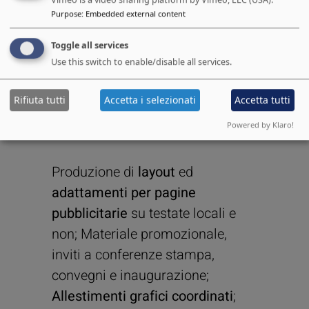
Purpose
:
Embedded external content
AZIONI DI 
Toggle all services
Use this switch to enable/disable all services.
COMUNICAZIONE
Rifiuta tutti
Accetta i selezionati
Accetta tutti
E STRATEGIA OOH
Powered by Klaro!
Produzione di
layout
ed
adattamenti per pagine
pubblicitarie
su testate locali e
non; Materiale promozionale,
inviti a conferenze stampa,
convegni e inaugurazione;
Allestimenti grafici coordinati
;