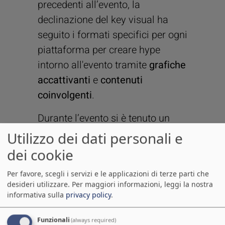
precedenti all’evento, la
declinazione del key visual ha
seguito i formati specifici per ogni
piattaforma per creare hype
intorno all'evento tramite
grafiche
accattivanti
e
contenuti
coinvolgenti
.
Durante l’evento si è tenuto un
racconto in tempo reale
tramite
Utilizzo dei dati personali e
contenuti come: foto e video dei
dei cookie
vari espositori, video
Per favore, scegli i servizi e le applicazioni di terze parti che
testimonianze dei partecipanti,
desideri utilizzare.
Per maggiori informazioni, leggi la nostra
contenuti a focus sostenibilità.
informativa sulla
privacy policy
.
Inoltre il repost di contenuti creati
Funzionali
(always required)