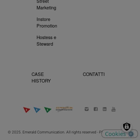
Street
Marketing
Instore
Promotion
Hostess e
Steward
Case History menu
Contatti menu
CASE
CONTATTI
HISTORY
© 2025. Emerald Communication. All rights reserved - P.IVA 10271170010
Cookies
⚙